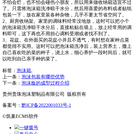
不怕会烂，也不怕会碰伤小朋友，所以用来做收纳箱适宜不过
了。只需将泡沫箱洗净晾干水分，然后用喜爱的布料或者贴纸
包装一下，放在家里装各种杂物，几乎不要太节省空间了。
2、厨房收纳架。家里的调味料经常没地放，这时可以把小个
的泡沫箱洗净晾干水分后，直接粘贴在墙上，放上经常用的调
料即可，这下再也不用担心调料受潮或者找不到了。
3、花盆。在外面买的花盆小并且不透气，有时想在家种点菜
都觉得不实用。这时可以把泡沫箱洗净后，装上营养土，撒上
自己喜欢吃的菜的种子，浇上水，细心养护一段时间后，就可
以吃到自己亲手种的菜了。
标签：
泡沫箱
,
上一条：
泡沫包装有哪些优势
下一条：
泡沫板的成型过程介绍
贵州贵珠泡沫塑制品有限公司 版权所有
备案号：
黔ICP备2022001033号-1
©筑巢ECMS软件
一键拨号