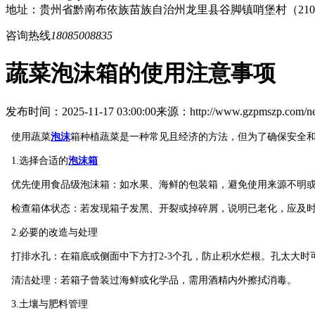
地址：贵州省黔南布依族苗族自治州龙里县谷脚镇哨堡村（21
咨询热线
18085008835
蔬菜泡沫箱的使用注意事项
发布时间：2025-11-17 03:00:00
来源：http://www.gzpmszp.com/ne
使用蔬菜
泡沫
箱种植蔬菜是一种常见且经济的方法，但为了确保安全
1.选择合适的
泡沫箱
优先使用食品级泡沫箱：如水果、海鲜的包装箱，避免使用来源不明或
检查箱体状态：若发现箱子发黑、开裂或掉碎屑，说明已老化，应及
2.必要的改造与处理
打排水孔：在箱底或侧面中下方打2-3个孔，防止积水烂根。孔太大时
清洁处理：若箱子曾装过海鲜或化学品，需用酒精内外擦拭消毒。
3.土壤与肥料管理