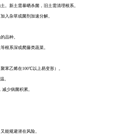
土。新土需暴晒杀菌，旧土需清理根系。
加入杂草或菌剂加速分解。
强的品种。
等根系深或爬藤类蔬菜。
苯乙烯在100℃以上易变形）。
地温。
，减少病菌积累。
，又能规避潜在风险。