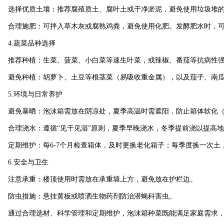
选择优质土壤：推荐腐殖质土、腐叶土或干净淤泥，避免使用垃圾堆的
合理施肥：可拌入草木灰或腐熟鸡粪，避免使用化肥。发酵肥水时，可
4.蔬菜品种选择
推荐种植：生菜、菠菜、小白菜等速生叶菜，或辣椒、番茄等抗病性
避免种植：胡萝卜、土豆等根茎菜（易吸收重金属），以及茄子、南瓜
5.环境与日常养护
避免暴晒：泡沫箱需放在阴凉处，夏季高温时需遮阳，防止箱体软化（聚
合理浇水：遵循“见干见湿”原则，夏季早晚浇水，冬季提前浇以提高
定期维护：每6-7个月检查箱体，及时更换老化箱子；每季度换一次土
6.安全与卫生
注意承重：楼顶使用时需放在承重墙上方，避免放在护栏边。
防虫措施：悬挂黄板或喷洒生物药剂防治潜蝇科害虫。
通过合理选材、科学管理和定期维护，泡沫箱种菜既能满足家庭需求