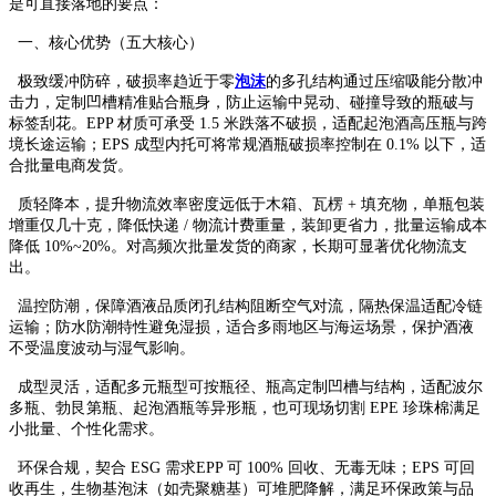
是可直接落地的要点：
一、核心优势（五大核心）
极致缓冲防碎，破损率趋近于零
泡沫
的多孔结构通过压缩吸能分散冲
击力，定制凹槽精准贴合瓶身，防止运输中晃动、碰撞导致的瓶破与
标签刮花。EPP 材质可承受 1.5 米跌落不破损，适配起泡酒高压瓶与跨
境长途运输；EPS 成型内托可将常规酒瓶破损率控制在 0.1% 以下，适
合批量电商发货。
质轻降本，提升物流效率密度远低于木箱、瓦楞 + 填充物，单瓶包装
增重仅几十克，降低快递 / 物流计费重量，装卸更省力，批量运输成本
降低 10%~20%。对高频次批量发货的商家，长期可显著优化物流支
出。
温控防潮，保障酒液品质闭孔结构阻断空气对流，隔热保温适配冷链
运输；防水防潮特性避免湿损，适合多雨地区与海运场景，保护酒液
不受温度波动与湿气影响。
成型灵活，适配多元瓶型可按瓶径、瓶高定制凹槽与结构，适配波尔
多瓶、勃艮第瓶、起泡酒瓶等异形瓶，也可现场切割 EPE 珍珠棉满足
小批量、个性化需求。
环保合规，契合 ESG 需求EPP 可 100% 回收、无毒无味；EPS 可回
收再生，生物基泡沫（如壳聚糖基）可堆肥降解，满足环保政策与品