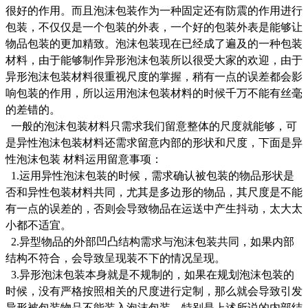
很好的作用。而且泡沫包装作为一种固定还有防震的作用进行
包装，不仅仅是一个包装的外表，一个好的包装外表是能够让
物品包装的更加精致。泡沫包装现在已经成了遍及的一种包装
材料，由于能够制作异形泡沫包装所以很受大家的欢迎，由于
异形泡沫包装材料很重视尺度的掌握，稍有一点的误差都会影
响包装的作用，所以运用泡沫包装材料的时候千万不能有丝毫
的差错的。
一般的泡沫包装材料只需求我们留意整体的尺度就能够，可
是异性泡沫包装材料还需求留意内部的形状和尺度，下面是异
性泡沫包装 材料运用留意事项：
1.运用异性泡沫包装的时候，需求确认被包装的物品形状是
否和异性包装材料共同，尤其是多边形的物品，其尺度是不能
有一点的误差的，否则会导致物品在运送中产生抖动，太大太
小都不适宜。
2.异型物品的外部凹凸结构需求与泡沫包装共同，如果内部
结构不符合，会导致呈现装不下的情况呈现。
3.异形泡沫包装本身就是不规制的，如果在规划泡沫包装的
时候，没有严格按照相关的尺度进行定制，那么就会导致引发
异形被包装物品不能装入泡沫包装，特别是上述所说的内部结