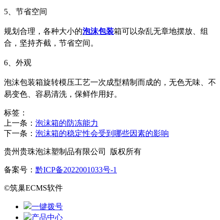
5、节省空间
规划合理，各种大小的
泡沫包装
箱可以杂乱无章地摆放、组
合，坚持齐截，
节
省空间。
6、外观
泡沫包装箱旋转模压工艺一次成型精制而成的，无色无味、不
易变色、容易清洗，保鲜作用好。
标签：
上一条：
泡沫箱的防冻能力
下一条：
泡沫箱的稳定性会受到哪些因素的影响
贵州贵珠泡沫塑制品有限公司 版权所有
备案号：
黔ICP备2022001033号-1
©筑巢ECMS软件
一键拨号
产品中心