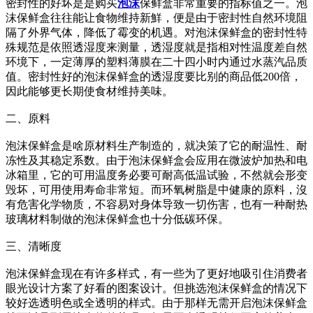
密封性的好坏是是购买
泡沫
保鲜盒非常重要的指标值之一。泡
沫保鲜盒往往能让食物维持新鮮，便是由于密封性自然环境阻
隔了外界气体，降低了霉变的机遇。对泡沫保鲜盒的密封性特
殊规范是依照透湿度来测量，透湿度就是指相对性温度差自然
环境下，一定薄厚的塑料薄膜在二十四小时内通过水蒸汽品质
值。密封性好的泡沫保鲜盒的透湿度要比别的商品低200倍，
因此能够更长期使食材维持美味。
二、原料
泡沫保鲜盒是啥原材料生产制造的，就决策了它的耐温性、耐
冻性及其稳定系数。由于泡沫保鲜盒会应用在微波炉加热和电
冰箱里，它的可用温度务必要可耐高低温试验，不然就会形变
毁坏，可用使用寿命非常短。而环氧树脂是中健康的原料，沒
有危害化学物质，不容易对身体导致一切伤害，也有一种耐热
玻璃材料制做的泡沫保鲜盒也十分低碳环保。
三、清晰度
泡沫保鲜盒现在有许多样式，有一些为了更好地吸引住消费者
眼光设计方案了好看的图案设计。但挑选泡沫保鲜盒的情况下
较好选透明色或全透明的样式。由于那样无需开启泡沫保鲜盒