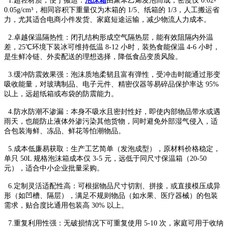
1.超轻材质，便于搬运：
泡沫箱
由聚苯乙烯发泡而成，密度仅 0.02-
0.05g/cm³，相同容积下重量仅为木箱的 1/5、纸箱的 1/3，人工搬运省
力，尤其适合电商小件发货、家庭短途运输，减少物流人力成本。​
2.卓越保温隔热性：闭孔结构形成空气隔热层，能有效阻隔内外温
差，25℃环境下装冰可维持低温 8-12 小时，装热食能保温 4-6 小时，
是生鲜冷链、外卖配送的理想选择，降低食品变质风险。​
3.缓冲防震效果强：泡沫质地柔韧且富有弹性，受冲击时能通过形变
吸收能量，对玻璃制品、电子元件、精密仪器等易碎品保护率达 95%
以上，远超纸箱或布袋的防震能力。​
4.防水防潮不渗漏：本身不吸水且密封性好，即使内部物品带水或遇
雨天，也能防止液体外渗污染其他货物，同时避免外部湿气侵入，适
合包装海鲜、冻品、鲜花等怕潮物品。​
5.成本低廉易获取：生产工艺简单（发泡成型），原材料价格稳定，
单只 50L 规格泡沫箱成本仅 3-5 元，远低于同尺寸保温箱（20-50
元），适合中小企业批量采购。​
6.定制灵活适配性高：可根据物品尺寸切割、拼接，或直接模压成异
形（如凹槽、隔层），满足不规则物品（如水果、医疗器械）的包装
需求，贴合度比通用包装高 30% 以上。​
7.重复利用性强：无破损情况下可重复使用 5-10 次，家庭可用于收纳